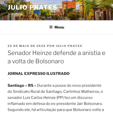
Pular
JULIO PRATES
para
Jornalista
o
conteúdo
Menu
PUBLICADO
25 DE MAIO DE 2025
POR
JULIO PRATES
EM
Senador Heinze defende a anistia e
a volta de Bolsonaro
JORNAL EXPRESSO ILUSTRADO
Santiago – RS –
Durante a posse do novo presidente
do Sindicato Rural de Santiago, Carlinhos Malheiros, o
senador Luiz Carlos Heinze (PP) fez um discurso
inflamado em defesa do ex-presidente Jair Bolsonaro.
Segundo ele, há articulação para que Bolsonaro volte a