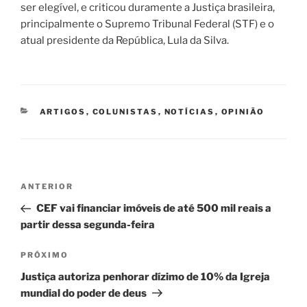
ser elegível, e criticou duramente a Justiça brasileira,
principalmente o Supremo Tribunal Federal (STF) e o
atual presidente da República, Lula da Silva.
CATEGORIAS
ARTIGOS
,
COLUNISTAS
,
NOTÍCIAS
,
OPINIÃO
Navegação
Post
ANTERIOR
de
anterior
CEF vai financiar imóveis de até 500 mil reais a
Post
partir dessa segunda-feira
Próximo
PRÓXIMO
post
Justiça autoriza penhorar dízimo de 10% da Igreja
mundial do poder de deus