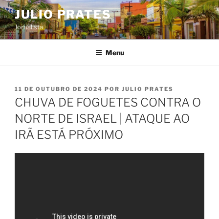
Pular
JULIO PRATES
para
Jornalista
o
conteúdo
Menu
PUBLICADO
11 DE OUTUBRO DE 2024
POR
JULIO PRATES
EM
CHUVA DE FOGUETES CONTRA O
NORTE DE ISRAEL | ATAQUE AO
IRÃ ESTÁ PRÓXIMO