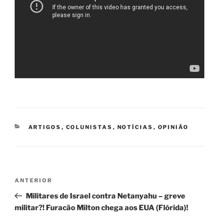
CATEGORIAS
ARTIGOS
,
COLUNISTAS
,
NOTÍCIAS
,
OPINIÃO
Navegação
Post
ANTERIOR
de
anterior
Militares de Israel contra Netanyahu – greve
Post
militar?! Furacão Milton chega aos EUA (Flórida)!