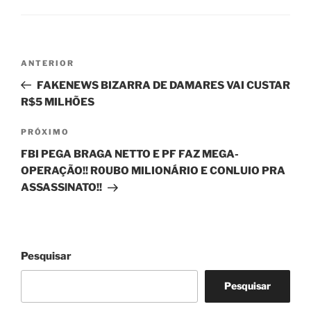
Navegação
Post
ANTERIOR
de
anterior
FAKENEWS BIZARRA DE DAMARES VAI CUSTAR
Post
R$5 MILHÕES
Próximo
PRÓXIMO
post
FBI PEGA BRAGA NETTO E PF FAZ MEGA-
OPERAÇÃO!! R0UBO MILIONÁRIO E CONLUIO PRA
ASSASSlNATO!!
Pesquisar
Pesquisar