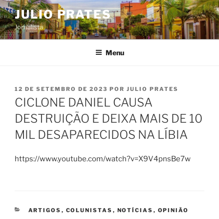
Pular
JULIO PRATES
para
Jornalista
o
conteúdo
Menu
PUBLICADO
12 DE SETEMBRO DE 2023
POR
JULIO PRATES
EM
CICLONE DANIEL CAUSA
DESTRUIÇÃO E DEIXA MAIS DE 10
MIL DESAPARECIDOS NA LÍBIA
https://www.youtube.com/watch?v=X9V4pnsBe7w
CATEGORIAS
ARTIGOS
,
COLUNISTAS
,
NOTÍCIAS
,
OPINIÃO