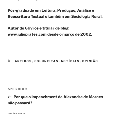
Pós-graduado em Leitura, Produção, Análise e
Reescritura Textual e também em Sociologia Rural.
Autor de 6 livros e titular de blog
www.julioprates.com
desde o março de 2002.
CATEGORIAS
ARTIGOS
,
COLUNISTAS
,
NOTÍCIAS
,
OPINIÃO
Navegação
Post
ANTERIOR
de
anterior
Por que o impeachment de Alexandre de Moraes
Post
não passará?