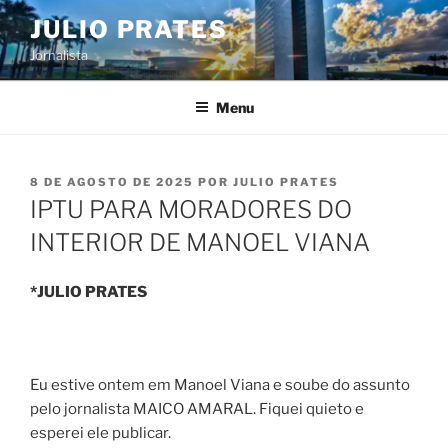
Pular
JULIO PRATES
para
Jornalista
o
conteúdo
Menu
PUBLICADO
8 DE AGOSTO DE 2025
POR
JULIO PRATES
EM
IPTU PARA MORADORES DO
INTERIOR DE MANOEL VIANA
*JULIO PRATES
Eu estive ontem em Manoel Viana e soube do assunto
pelo jornalista MAICO AMARAL. Fiquei quieto e
esperei ele publicar.