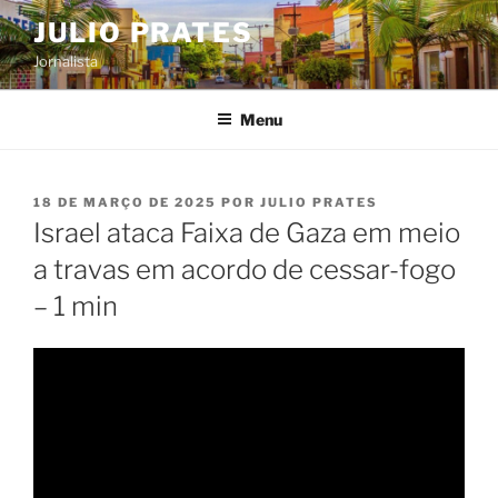
Pular
JULIO PRATES
para
Jornalista
o
conteúdo
Menu
PUBLICADO
18 DE MARÇO DE 2025
POR
JULIO PRATES
EM
Israel ataca Faixa de Gaza em meio
a travas em acordo de cessar-fogo
– 1 min