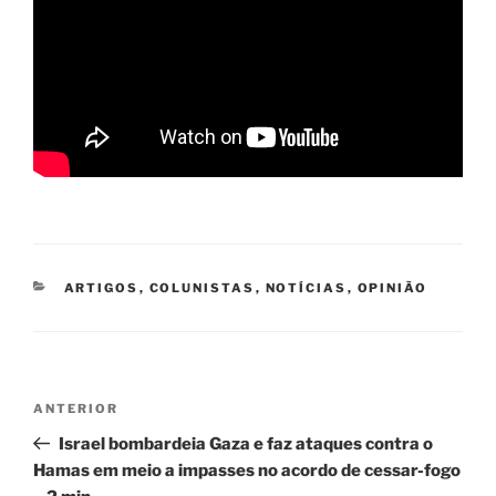
CATEGORIAS
ARTIGOS
,
COLUNISTAS
,
NOTÍCIAS
,
OPINIÃO
Navegação
Post
ANTERIOR
de
anterior
Israel bombardeia Gaza e faz ataques contra o
Post
Hamas em meio a impasses no acordo de cessar-fogo