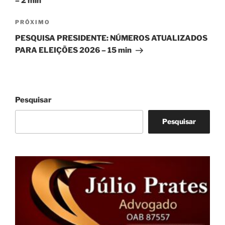
– 2 min
Próximo
PRÓXIMO
post
PESQUISA PRESIDENTE: NÚMEROS ATUALIZADOS
PARA ELEIÇÕES 2026 – 15 min
Pesquisar
Pesquisar