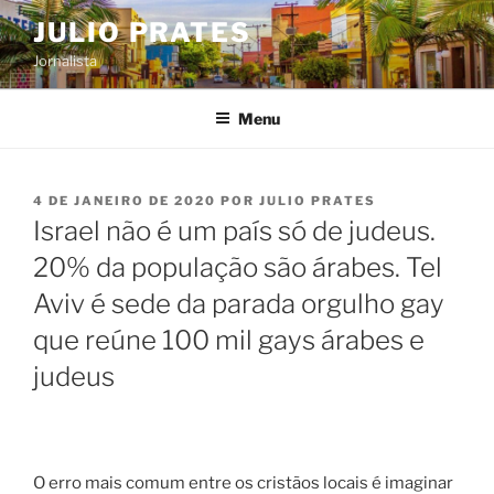
Pular
JULIO PRATES
para
Jornalista
o
conteúdo
Menu
PUBLICADO
4 DE JANEIRO DE 2020
POR
JULIO PRATES
EM
Israel não é um país só de judeus.
20% da população são árabes. Tel
Aviv é sede da parada orgulho gay
que reúne 100 mil gays árabes e
judeus
O erro mais comum entre os cristãos locais é imaginar