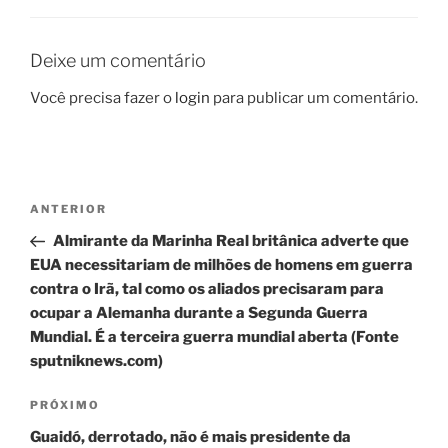
Deixe um comentário
Você precisa fazer o
login
para publicar um comentário.
Navegação
Post
ANTERIOR
de
anterior
Almirante da Marinha Real britânica adverte que
Post
EUA necessitariam de milhões de homens em guerra
contra o Irã, tal como os aliados precisaram para
ocupar a Alemanha durante a Segunda Guerra
Mundial. É a terceira guerra mundial aberta (Fonte
sputniknews.com)
Próximo
PRÓXIMO
post
Guaidó, derrotado, não é mais presidente da