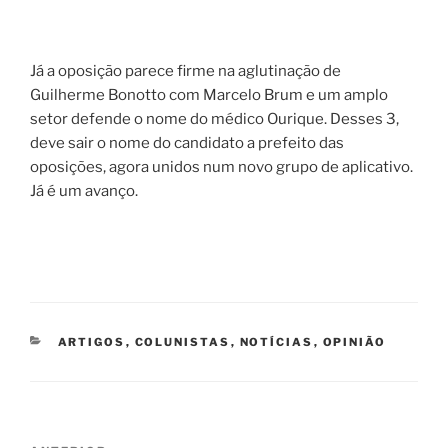
Já a oposição parece firme na aglutinação de
Guilherme Bonotto com Marcelo Brum e um amplo
setor defende o nome do médico Ourique. Desses 3,
deve sair o nome do candidato a prefeito das
oposições, agora unidos num novo grupo de aplicativo.
Já é um avanço.
CATEGORIAS
ARTIGOS
,
COLUNISTAS
,
NOTÍCIAS
,
OPINIÃO
Navegação