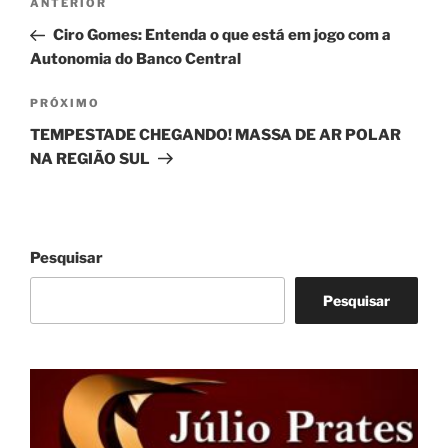
Post
ANTERIOR
de
anterior
Ciro Gomes: Entenda o que está em jogo com a
Post
Autonomia do Banco Central
Próximo
PRÓXIMO
post
TEMPESTADE CHEGANDO! MASSA DE AR POLAR
NA REGIÃO SUL
Pesquisar
Pesquisar