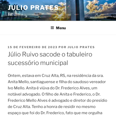
Pular
JULIO PRATES
para
Jornalista
o
conteúdo
Menu
PUBLICADO
15 DE FEVEREIRO DE 2023
POR
JULIO PRATES
EM
Júlio Ruivo sacode o tabuleiro
sucessório municipal
Ontem, estava em Cruz Alta, RS, na residência da sra.
Anita Mello, santiaguense e filha do saudoso vereador
Ivo Mello. Anita é viúva do Dr. Frederico Alves, um
notável advogado. O filho de Anita e Frederico, o Dr.
Frederico Mello Alves é advogado e diretor do presídio
de Cruz Alta. Tenho a honra de residir no mesmo
espaço que foi do Dr. Frederico, fato que me orgulha