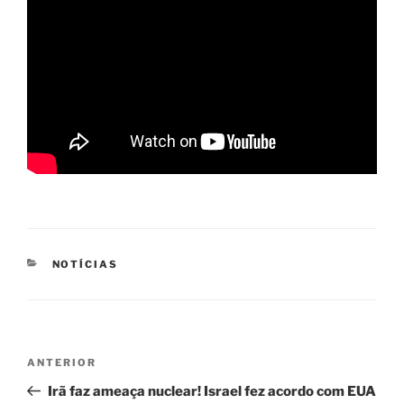
CATEGORIAS
NOTÍCIAS
Navegação
Post
ANTERIOR
de
anterior
Irã faz ameaça nuclear! Israel fez acordo com EUA
Post