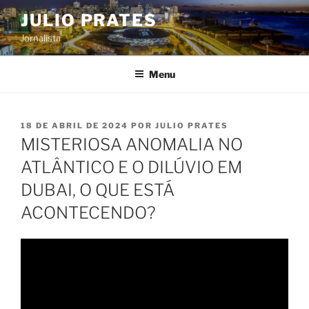
Pular
JULIO PRATES
para
Jornalista
o
conteúdo
Menu
PUBLICADO
18 DE ABRIL DE 2024
POR
JULIO PRATES
EM
MISTERIOSA ANOMALIA NO
ATLÂNTICO E O DILÚVIO EM
DUBAI, O QUE ESTÁ
ACONTECENDO?