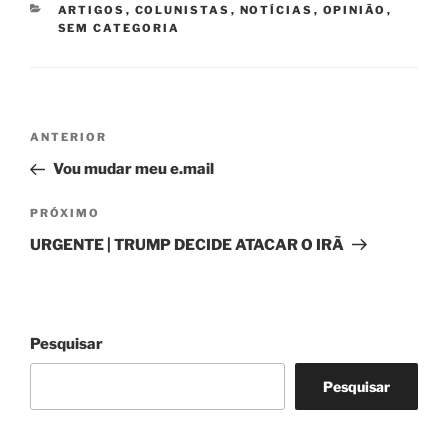
CATEGORIAS
ARTIGOS
,
COLUNISTAS
,
NOTÍCIAS
,
OPINIÃO
,
SEM CATEGORIA
Navegação
Post
ANTERIOR
de
anterior
Vou mudar meu e.mail
Post
Próximo
PRÓXIMO
post
URGENTE | TRUMP DECIDE ATACAR O IRÃ
Pesquisar
Pesquisar