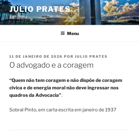
Pular
JULIO PRATES
para
Jornalista
o
conteúdo
Menu
PUBLICADO
11 DE JANEIRO DE 2026
POR
JULIO PRATES
EM
O advogado e a coragem
“Quem não tem coragem e não dispõe de coragem
cívica e de energia moral não deve ingressar nos
quadros da Advocacia”
.
Sobral Pinto, em carta escrita em janeiro de 1937