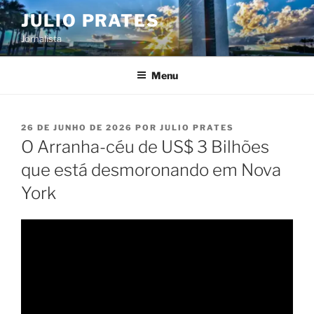
Pular
JULIO PRATES
para
Jornalista
o
conteúdo
Menu
PUBLICADO
26 DE JUNHO DE 2026
POR
JULIO PRATES
EM
O Arranha-céu de US$ 3 Bilhões
que está desmoronando em Nova
York