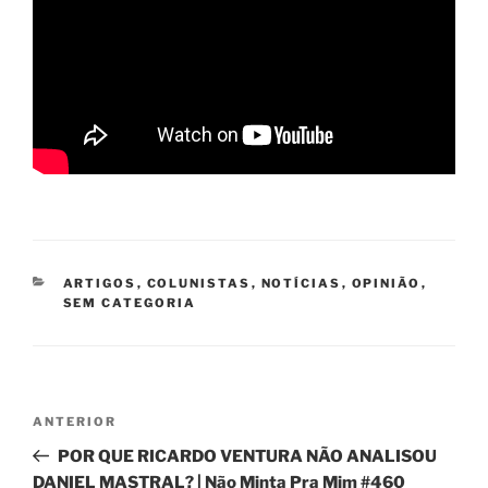
CATEGORIAS
ARTIGOS
,
COLUNISTAS
,
NOTÍCIAS
,
OPINIÃO
,
SEM CATEGORIA
Navegação
Post
ANTERIOR
de
anterior
POR QUE RICARDO VENTURA NÃO ANALISOU
Post
DANIEL MASTRAL? | Não Minta Pra Mim #460