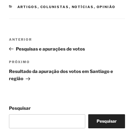
CATEGORIAS
ARTIGOS
,
COLUNISTAS
,
NOTÍCIAS
,
OPINIÃO
Navegação
Post
ANTERIOR
de
anterior
Pesquisas e apurações de votos
Post
Próximo
PRÓXIMO
post
Resultado da apuração dos votos em Santiago e
região
Pesquisar
Pesquisar