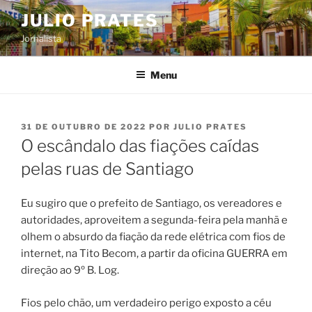
Pular
JULIO PRATES
para
Jornalista
o
conteúdo
Menu
PUBLICADO
31 DE OUTUBRO DE 2022
POR
JULIO PRATES
EM
O escândalo das fiações caídas
pelas ruas de Santiago
Eu sugiro que o prefeito de Santiago, os vereadores e
autoridades, aproveitem a segunda-feira pela manhã e
olhem o absurdo da fiação da rede elétrica com fios de
internet, na Tito Becom, a partir da oficina GUERRA em
direção ao 9º B. Log.
Fios pelo chão, um verdadeiro perigo exposto a céu