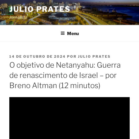
Pular
JULIO PRATES
para
Jornalista
o
conteúdo
Menu
PUBLICADO
14 DE OUTUBRO DE 2024
POR
JULIO PRATES
EM
O objetivo de Netanyahu: Guerra
de renascimento de Israel – por
Breno Altman (12 minutos)