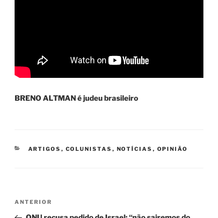
BRENO ALTMAN é judeu brasileiro
CATEGORIAS
ARTIGOS
,
COLUNISTAS
,
NOTÍCIAS
,
OPINIÃO
Navegação
Post
ANTERIOR
de
anterior
ONU recusa pedido de Israel: “não sairemos do