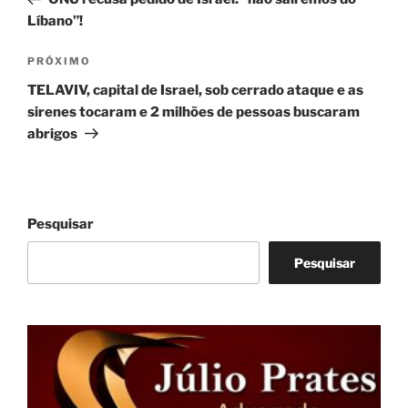
Post
Líbano”!
Próximo
PRÓXIMO
post
TELAVIV, capital de Israel, sob cerrado ataque e as
sirenes tocaram e 2 milhões de pessoas buscaram
abrigos
Pesquisar
Pesquisar