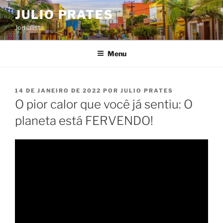
Pular
JULIO PRATES
para
Jornalista
o
conteúdo
Menu
PUBLICADO
14 DE JANEIRO DE 2022
POR
JULIO PRATES
EM
O pior calor que você já sentiu: O
planeta está FERVENDO!