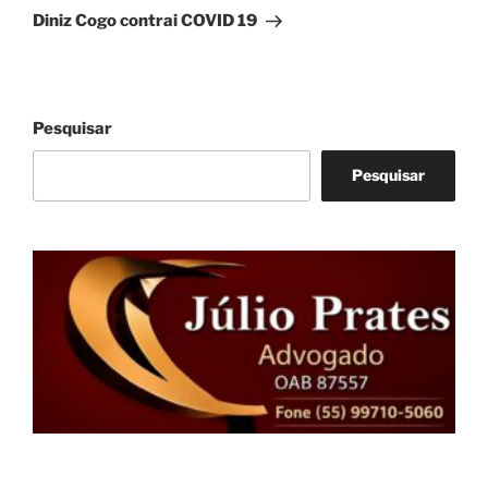
post
Diniz Cogo contrai COVID 19
Pesquisar
Pesquisar