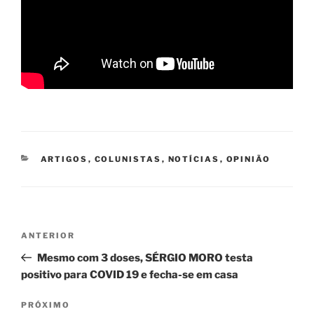
CATEGORIAS
ARTIGOS
,
COLUNISTAS
,
NOTÍCIAS
,
OPINIÃO
Navegação
Post
ANTERIOR
de
anterior
Mesmo com 3 doses, SÉRGIO MORO testa
Post
positivo para COVID 19 e fecha-se em casa
Próximo
PRÓXIMO