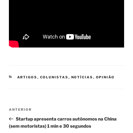
CATEGORIAS
ARTIGOS
,
COLUNISTAS
,
NOTÍCIAS
,
OPINIÃO
Navegação
Post
ANTERIOR
de
anterior
Startup apresenta carros autônomos na China
Post
(sem motoristas) 1 min e 30 segundos