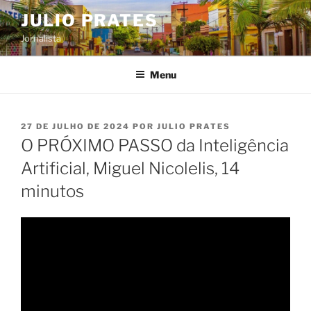
Pular
JULIO PRATES
para
Jornalista
o
conteúdo
Menu
PUBLICADO
27 DE JULHO DE 2024
POR
JULIO PRATES
EM
O PRÓXIMO PASSO da Inteligência
Artificial, Miguel Nicolelis, 14
minutos