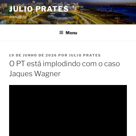
Pular
JULIO PRATES
para
Jornalista
o
conteúdo
Menu
PUBLICADO
19 DE JUNHO DE 2026
POR
JULIO PRATES
EM
O PT está implodindo com o caso
Jaques Wagner