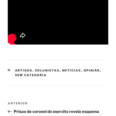
CATEGORIAS
ARTIGOS
,
COLUNISTAS
,
NOTÍCIAS
,
OPINIÃO
,
SEM CATEGORIA
Navegação
Post
ANTERIOR
de
anterior
Prisao de coronel do exercito revela esquema
Post