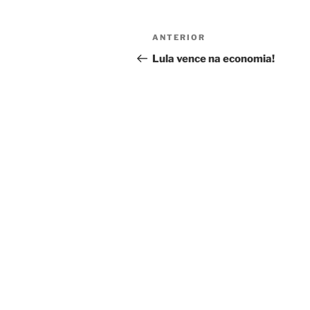
Navegação
Post
ANTERIOR
de
anterior
Lula vence na economia!
Post