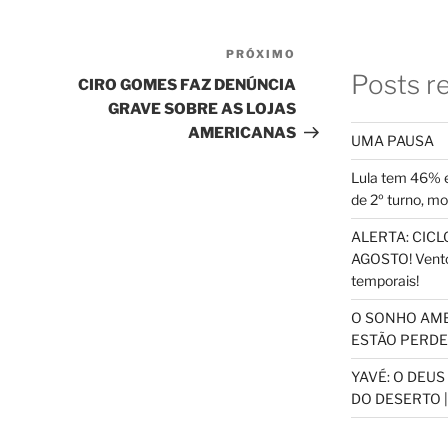
PRÓXIMO
Próximo
Posts r
post
CIRO GOMES FAZ DENÚNCIA
GRAVE SOBRE AS LOJAS
AMERICANAS
UMA PAUSA
Lula tem 46% e
de 2º turno, m
ALERTA: CICLO
AGOSTO! Vento
temporais!
O SONHO AM
ESTÃO PERDEN
YAVÉ: O DEU
DO DESERTO |