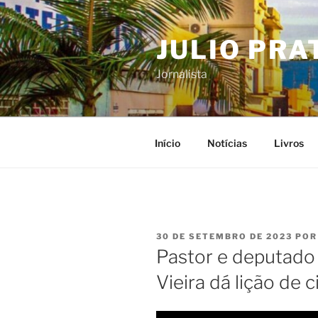
Pular
para
JULIO PRA
o
conteúdo
Jornalista
Início
Notícias
Livros
PUBLICADO
30 DE SETEMBRO DE 2023
PO
EM
Pastor e deputado
Vieira dá lição de c