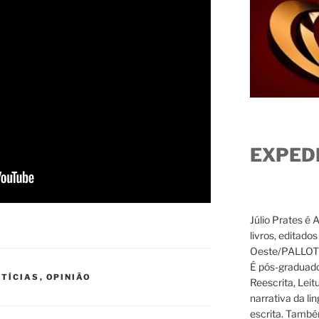
EXPED
Júlio Prates é 
livros, editado
Oeste/PALLOTTI
É pós-graduado
TÍCIAS
,
OPINIÃO
Reescrita, Leit
narrativa da li
escrita. També