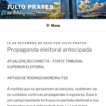
Pular
JULIO PRATES
para
Jornalista
o
conteúdo
Menu
PUBLICADO
15 DE SETEMBRO DE 2020
POR
JULIO PRATES
EM
Propaganda eleitoral antecipada
ATUALIZAÇÃO CONECTA – FONTE TRIBUNAL
SUPERIOR ELEITORAL
ARTIGO DE RODRIGO MOREIRA/TSE
À medida que se aproximam as eleições, redobram-se
os cuidados contra as propagandas irregulares. Esse é
um campo bastante tortuoso no período eleitoral e nos