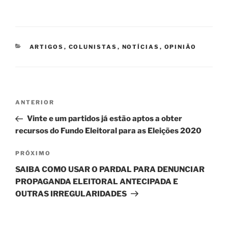
CATEGORIAS
ARTIGOS
,
COLUNISTAS
,
NOTÍCIAS
,
OPINIÃO
Navegação
Post
ANTERIOR
de
anterior
Vinte e um partidos já estão aptos a obter
Post
recursos do Fundo Eleitoral para as Eleições 2020
Próximo
PRÓXIMO
post
SAIBA COMO USAR O PARDAL PARA DENUNCIAR
PROPAGANDA ELEITORAL ANTECIPADA E
OUTRAS IRREGULARIDADES