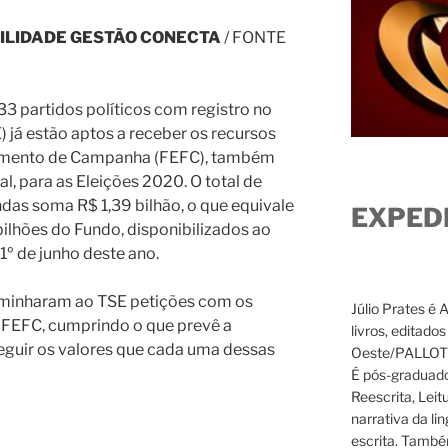
ILIDADE GESTÃO CONECTA
/ FONTE
33 partidos políticos com registro no
E) já estão aptos a receber os recursos
iamento de Campanha (FEFC), também
, para as Eleições 2020. O total de
das soma R$ 1,39 bilhão, o que equivale
EXPED
ilhões do Fundo, disponibilizados ao
º de junho deste ano.
aminharam ao TSE petições com os
Júlio Prates é 
do FEFC, cumprindo o que prevê a
livros, editado
 seguir os valores que cada uma dessas
Oeste/PALLOTTI
É pós-graduado
Reescrita, Leit
narrativa da li
escrita. També