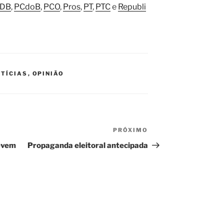
DB
,
PCdoB
,
PCO
,
Pros
,
PT
,
PTC
e
Republi
TÍCIAS
,
OPINIÃO
PRÓXIMO
Próximo
post
evem
Propaganda eleitoral antecipada