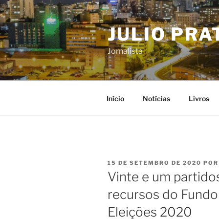
Pular
para
JULIO PRA
o
conteúdo
Jornalista
Início
Notícias
Livros
PUBLICADO
15 DE SETEMBRO DE 2020
PO
EM
Vinte e um partidos
recursos do Fundo 
Eleições 2020