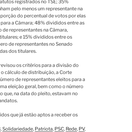
atutos registrados no TSE; 35%
enham pelo menos um representante na
porção do percentual de votos por elas
l para a Câmara; 48% divididos entre as
o de representantes na Câmara,
itulares; e 15% divididos entre os
mero de representantes no Senado
as dos titulares.
evisou os critérios para a divisão do
o cálculo de distribuição, a Corte
 número de representantes eleitos para a
ima eleição geral, bem como o número
o que, na data do pleito, estavam no
andatos.
idos que já estão aptos a receber os
B
,
Solidariedade
,
Patriota
,
PSC
,
Rede
,
PV
,