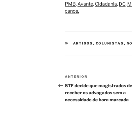
PMB
,
Avante
,
Cidadania
,
DC
,
M
canos.
CATEGORIAS
ARTIGOS
,
COLUNISTAS
,
NO
Navegação
Post
ANTERIOR
de
anterior
STF decide que magistrados d
receber os advogados sem a
Post
necessidade de hora marcada