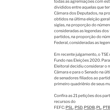
todas as agremiações com est
divididos entre aquelas que t
Câmara dos Deputados, na pro
obtidos na última eleição gera
siglas, na proporção do númer
consideradas as legendas dos t
partidos, na proporção do nú
Federal, consideradas as legend
Em recente julgamento, o TSE r
Fundo nas Eleições 2020. Para 
Eleitoral decidiu considerar o
Câmara e para o Senado na últ
de senadores filiados ao partid
primeiro quadriênio de seus m
Confira as 21 petições dos part
recursos do
FEFC:
PSL
,
PSD
,
PSDB
,
PL
,
PT