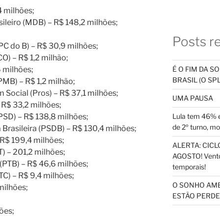
4 milhões;
leiro (MDB) – R$ 148,2 milhões;
Posts r
(PC do B) – R$ 30,9 milhões;
O) – R$ 1,2 milhão;
6 milhões;
É O FIM DA 
BRASIL (O S
(PMB) – R$ 1,2 milhão;
 Social (Pros) – R$ 37,1 milhões;
UMA PAUSA
– R$ 33,2 milhões;
PSD) – R$ 138,8 milhões;
Lula tem 46% e
de 2º turno, m
 Brasileira (PSDB) – R$ 130,4 milhões;
– R$ 199,4 milhões;
ALERTA: CICLO
T) – 201,2 milhões;
AGOSTO! Vento
o (PTB) – R$ 46,6 milhões;
temporais!
PTC) – R$ 9,4 milhões;
O SONHO AM
milhões;
ESTÃO PERDEN
ões;