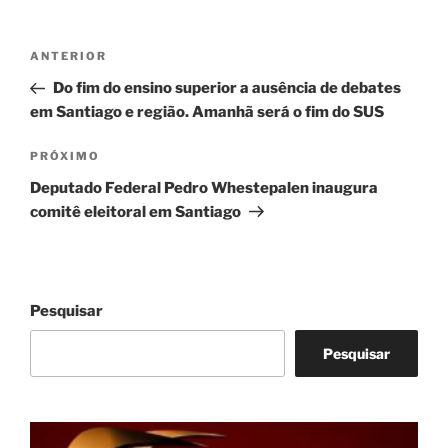
Navegação
Post
ANTERIOR
de
anterior
Do fim do ensino superior a ausência de debates
Post
em Santiago e região. Amanhã será o fim do SUS
Próximo
PRÓXIMO
post
Deputado Federal Pedro Whestepalen inaugura
comitê eleitoral em Santiago
Pesquisar
Pesquisar