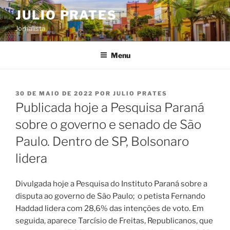
Pular
JULIO PRATES
para
Jornalista
o
conteúdo
Menu
PUBLICADO
30 DE MAIO DE 2022
POR
JULIO PRATES
EM
Publicada hoje a Pesquisa Paraná
sobre o governo e senado de São
Paulo. Dentro de SP, Bolsonaro
lidera
Divulgada hoje a Pesquisa do Instituto Paraná sobre a
disputa ao governo de São Paulo; o petista Fernando
Haddad lidera com 28,6% das intenções de voto. Em
seguida, aparece Tarcísio de Freitas, Republicanos, que