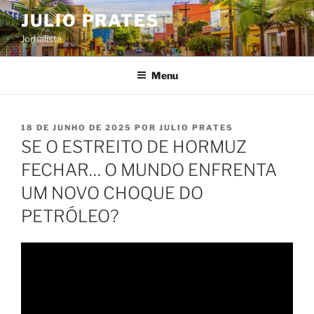
Pular
JULIO PRATES
para
Jornalista
o
conteúdo
Menu
PUBLICADO
18 DE JUNHO DE 2025
POR
JULIO PRATES
EM
SE O ESTREITO DE HORMUZ
FECHAR… O MUNDO ENFRENTA
UM NOVO CHOQUE DO
PETRÓLEO?