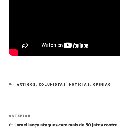
CATEGORIAS
ARTIGOS
,
COLUNISTAS
,
NOTÍCIAS
,
OPINIÃO
Navegação
Post
ANTERIOR
de
anterior
Israel lança ataques com mais de 50 jatos contra
Post