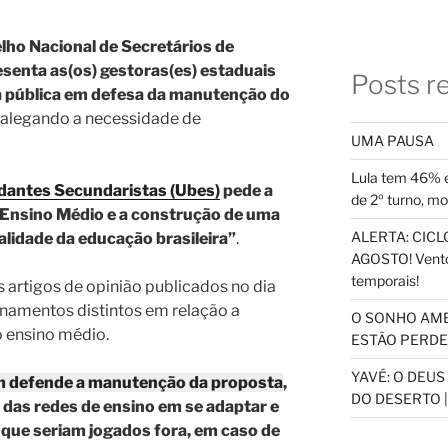
lho Nacional de Secretários de
senta as(os) gestoras(es) estaduais
Posts r
a pública em defesa da manutenção do
e alegando a necessidade de
UMA PAUSA
Lula tem 46% e
udantes Secundaristas (Ubes)
pede a
de 2º turno, m
 Ensino Médio e a construção de uma
ALERTA: CICLO
ealidade da educação brasileira”
.
AGOSTO! Vento
temporais!
is artigos de opinião publicados no dia
onamentos distintos em relação a
O SONHO AM
 ensino médio.
ESTÃO PERDEN
YAVÉ: O DEU
em
defende a manutenção da proposta
,
DO DESERTO |
 das redes de ensino em se adaptar e
que seriam jogados fora, em caso de