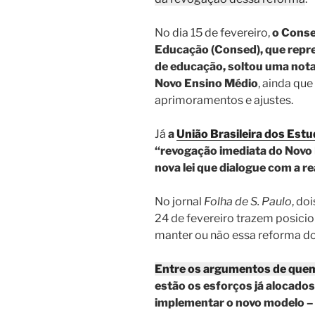
No dia 15 de fevereiro,
o Conse
Educação (Consed), que repre
de educação, soltou uma not
Novo Ensino Médio
, ainda qu
aprimoramentos e ajustes.
Já
a
União Brasileira dos Est
“revogação imediata do Novo
nova lei que dialogue com a r
No jornal
Folha de S. Paulo
, do
24 de fevereiro trazem posici
manter ou não essa reforma do
Entre os argumentos de qu
estão os esforços já alocados
implementar o novo modelo – 