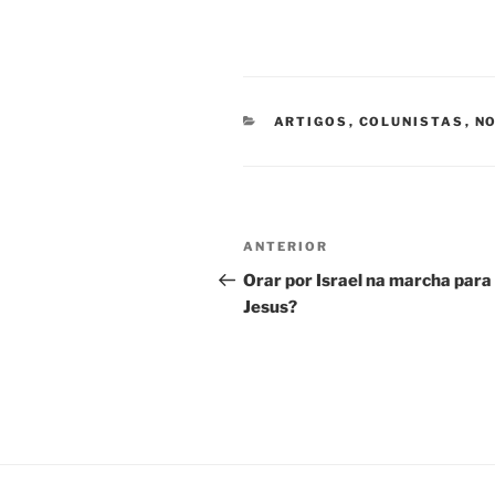
CATEGORIAS
ARTIGOS
,
COLUNISTAS
,
NO
Navegação
Post
ANTERIOR
de
anterior
Orar por Israel na marcha para
Jesus?
Post