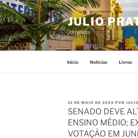
Pular
para
JULIO PRA
o
conteúdo
Jornalista
Início
Notícias
Livros
PUBLICADO
31 DE MAIO DE 2024
POR
JULI
EM
SENADO DEVE AL
ENSINO MÉDIO; E
VOTAÇÃO EM JU