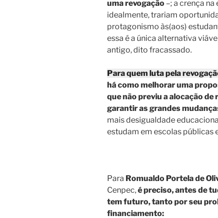
uma revogação
–; a crença na
idealmente, trariam oportunida
protagonismo às(aos) estudant
essa é a única alternativa viáv
antigo, dito fracassado.
Para quem
luta pela revogaç
há como melhorar uma propos
que não previu a alocação de 
garantir as grandes mudança
mais desigualdade educacional
estudam em escolas públicas e
Para
Romualdo Portela de Oli
Cenpec,
é preciso, antes de 
tem futuro, tanto por seu pr
financiamento: