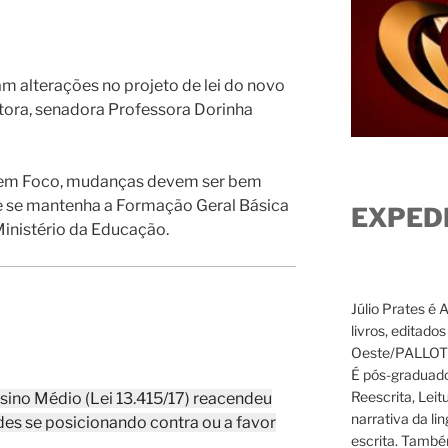
 alterações no projeto de lei do novo
atora, senadora Professora Dorinha
 em Foco, mudanças devem ser bem
e se mantenha a Formação Geral Básica
EXPED
nistério da Educação.
Júlio Prates é 
livros, editado
Oeste/PALLOTTI
É pós-graduado
Reescrita, Leit
sino Médio (
Lei 13.415/17
) reacendeu
narrativa da li
des se posicionando contra ou a favor
escrita. També