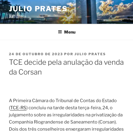
Pular
JULIO PRATES
para
Jornalista
o
conteúdo
Menu
PUBLICADO
24 DE OUTUBRO DE 2023
POR
JULIO PRATES
EM
TCE decide pela anulação da venda
da Corsan
A Primeira Câmara do Tribunal de Contas do Estado
(
TCE-RS
) concluiu na tarde desta terça-feira, 24, o
julgamento sobre as irregularidades na privatização da
Companhia Riograndense de Saneamento (Corsan).
Dois dos três conselheiros enxergaram irregularidades