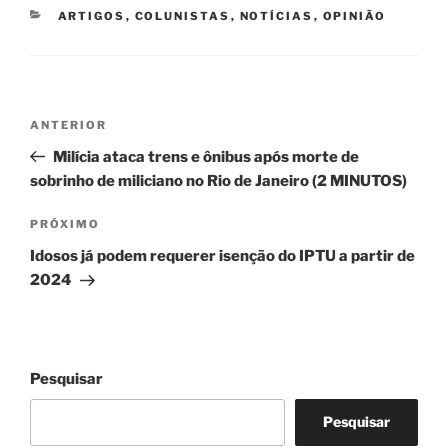
CATEGORIAS
ARTIGOS
,
COLUNISTAS
,
NOTÍCIAS
,
OPINIÃO
Navegação
Post
ANTERIOR
de
anterior
Milícia ataca trens e ônibus após morte de
Post
sobrinho de miliciano no Rio de Janeiro (2 MINUTOS)
Próximo
PRÓXIMO
post
Idosos já podem requerer isenção do IPTU a partir de
2024
Pesquisar
Pesquisar