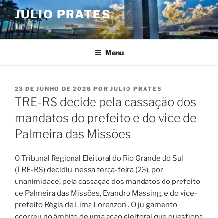
Pular
JULIO PRATES
para
Jornalista
o
conteúdo
Menu
PUBLICADO
23 DE JUNHO DE 2026
POR
JULIO PRATES
EM
TRE-RS decide pela cassação dos
mandatos do prefeito e do vice de
Palmeira das Missões
O Tribunal Regional Eleitoral do Rio Grande do Sul
(TRE-RS) decidiu, nessa terça-feira (23), por
unanimidade, pela cassação dos mandatos do prefeito
de Palmeira das Missões, Evandro Massing, e do vice-
prefeito Régis de Lima Lorenzoni. O julgamento
ocorreu no âmbito de uma ação eleitoral que questiona