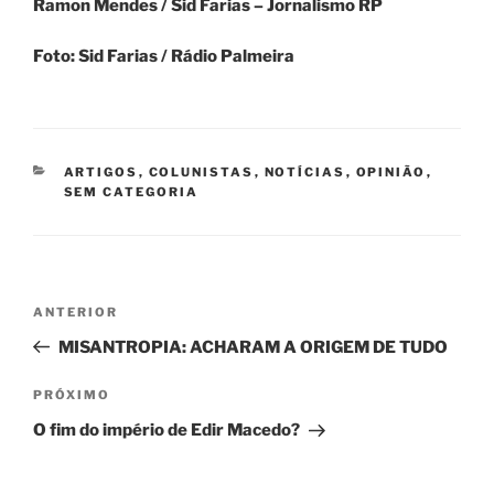
Ramon Mendes / Sid Farias – Jornalismo RP
Foto: Sid Farias / Rádio Palmeira
CATEGORIAS
ARTIGOS
,
COLUNISTAS
,
NOTÍCIAS
,
OPINIÃO
,
SEM CATEGORIA
Navegação
Post
ANTERIOR
de
anterior
MISANTROPIA: ACHARAM A ORIGEM DE TUDO
Post
Próximo
PRÓXIMO
post
O fim do império de Edir Macedo?