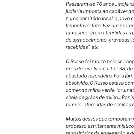
Passaram-se 76 anos…(hoje nã
judiaria imposta ao cadáver do
nu, no cemitério local, o povo
lamentável fato. Faziam prome
fantástico: eram atendidas as 
de agradecimento, gravadas: lo
recebidas”, etc.
O Russo foi morto pelo sr. Leo
tiros de revólver calibre 38, de
abastado fazendeiro. Foi a júri,
absolvido. O Russo estava com
comendo milho verde, (cru, na
cheia de grãos de milho…Por is
túmulo, oferendas de espigas 
Muitos desses que tombaram na 
processo estritamente místic
repositórios da abnegação e d