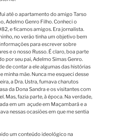
, fui até o apartamento do amigo Tarso
o, Adelmo Genro Filho. Conheci o
2, e ficamos amigos. Era jornalista.
minho, no verão tinha um objetivo bem
o informações para escrever sobre
ares e o nosso Russo. É claro, boa parte
ado por seu pai, Adelmo Simas Genro.
e de contar a ele algumas das histórias
 de minha mãe. Nunca me esqueci desse
ra, a Dra. Ustra, fumava charutos
casa da Dona Sandra e os visitantes com
l. Mas, fazia parte, à época. Na verdade,
nada em um açude em Maçambará e a
dava nessas ocasiões em que me sentia
bido um conteúdo ideológico na