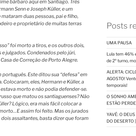
ime bárbaro aqui em Santiago. Três
rmann Senn e Joseph Küller, e um
e mataram duas pessoas, pai e filho,
eiro e proprietário de muitas terras
Posts r
UMA PAUSA
so” foi morto a tiros, e os outros dois,
 e julgados. Condenados pelo júri,
Lula tem 46% e
a Casa de Correção de Porto Alegre.
de 2º turno, m
ALERTA: CICLO
 português. Este ditou sua “defesa” em
AGOSTO! Vento
a. Colocaram, eles, Hermann e Küller, a
temporais!
 estava morto e não podia defender-se.
o russo que matou os santiaguenses? Não
O SONHO AM
ESTÃO PERDEN
ler? Lógico, era mais fácil colocar a
morto…E assim foi feito. Mas os jurados
YAVÉ: O DEU
dois assaltantes, basta dizer que foram
DO DESERTO |