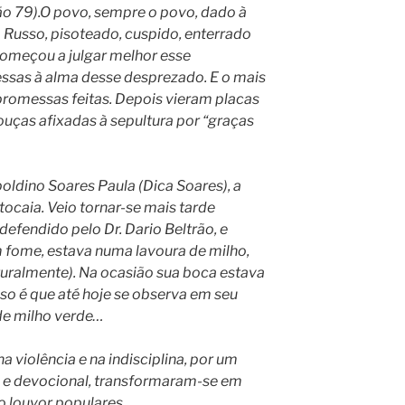
o 79).O povo, sempre o povo, dado à
 Russo, pisoteado, cuspido, enterrado
 começou a julgar melhor esse
ssas à alma desse desprezado. E o mais
promessas feitas. Depois vieram placas
uças afixadas à sepultura por “graças
poldino Soares Paula (Dica Soares), a
 tocaia. Veio tornar-se mais tarde
 defendido pelo Dr. Dario Beltrão, e
 fome, estava numa lavoura de milho,
turalmente). Na ocasião sua boca estava
so é que até hoje se observa em seu
de milho verde…
violência e na indisciplina, por um
o e devocional, transformaram-se em
o louvor populares.