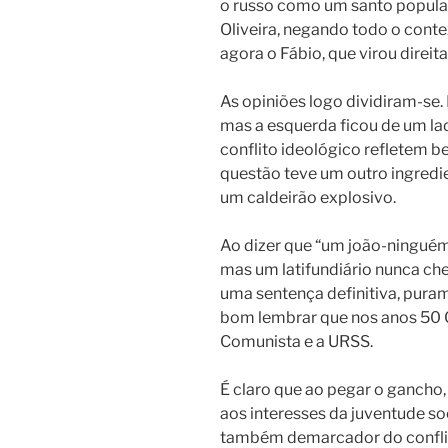
o russo como um santo popular. 
Oliveira, negando todo o contex
agora o Fábio, que virou dire
As opiniões logo dividiram-se
mas a esquerda ficou de um lado
conflito ideológico refletem b
questão teve um outro ingredie
um caldeirão explosivo.
Ao dizer que “um joão-ninguém
mas um latifundiário nunca che
uma sentença definitiva, puram
bom lembrar que nos anos 50 O
Comunista e a URSS.
É claro que ao pegar o gancho
aos interesses da juventude so
também demarcador do conflito