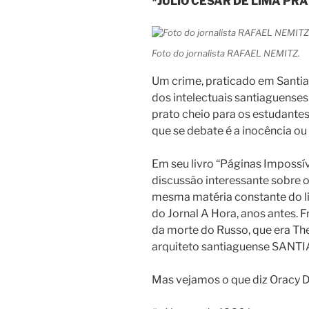
*JULIO CÉSAR DE LIMA PR
Foto do jornalista RAFAEL NEMITZ.
Um crime, praticado em Santia
dos intelectuais santiaguenses 
prato cheio para os estudantes 
que se debate é a inocência o
Em seu livro “Páginas Impossív
discussão interessante sobre o
mesma matéria constante do liv
do Jornal A Hora, anos antes. F
da morte do Russo, que era The
arquiteto santiaguense SANTI
Mas vejamos o que diz Oracy D