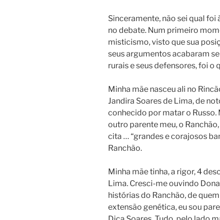
Sinceramente, não sei qual foi 
no debate. Num primeiro mom
misticismo, visto que sua posi
seus argumentos acabaram serv
rurais e seus defensores, foi o 
Minha mãe nasceu ali no Rincão
Jandira Soares de Lima, de no
conhecido por matar o Russo. 
outro parente meu, o Ranchão,
cita … “grandes e corajosos ba
Ranchão.
Minha mãe tinha, a rigor, 4 des
Lima. Cresci-me ouvindo Dona 
histórias do Ranchão, de quem 
extensão genética, eu sou pa
Dica Soares. Tudo, pelo lado m