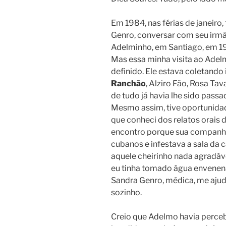
Em 1984, nas férias de janeiro
Genro, conversar com seu irmã
Adelminho, em Santiago, em 198
Mas essa minha visita ao Adel
definido. Ele estava coletand
Ranchão
, Alziro Fão, Rosa Tav
de tudo já havia lhe sido pass
Mesmo assim, tive oportunidad
que conheci dos relatos orais
encontro porque sua companhei
cubanos e infestava a sala da 
aquele cheirinho nada agradáve
eu tinha tomado água envene
Sandra Genro, médica, me aju
sozinho.
Creio que Adelmo havia perce