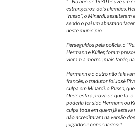
“…No ano de 1930 houve um cr
estrangeiros, dois alemães, He
“russo”, o Minardi, assaltaram 
sendo o pai um abastado fazend
neste município.
Perseguidos pela polícia, o “Rus
Hermann e Küller, foram presos
vieram a morrer, mais tarde, n
Hermann e o outro não falavam
francês, o tradutor foi José Piv
culpa em Minardi, o Russo, que
Onde está a prova de que foi 
poderia ter sido Hermann ou Kül
culpa toda em quem já estava 
não acreditaram na versão dos 
julgados e condenados!!!