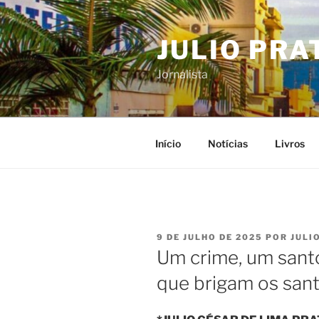
Pular
para
JULIO PRA
o
conteúdo
Jornalista
Início
Notícias
Livros
PUBLICADO
9 DE JULHO DE 2025
POR
JULI
EM
Um crime, um sant
que brigam os san