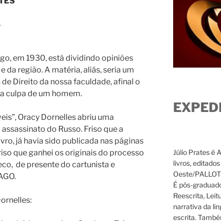
ATES
go, em 1930, está dividindo opiniões
e da região. A matéria, aliás, seria um
de Direito da nossa faculdade, afinal o
u a culpa de um homem.
EXPED
eis”, Oracy Dornelles abriu uma
 assassinato do Russo. Friso que a
ro, já havia sido publicada nas páginas
Júlio Prates é 
riso que ganhei os originais do processo
livros, editado
co, de presente do cartunista e
Oeste/PALLOTTI
AGO.
É pós-graduado
Reescrita, Leit
ornelles:
narrativa da li
escrita. També