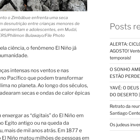
anto o Zimbábue enfrenta uma seca
em desnutrição entre crianças menores de
Posts r
e amamentam e adolescentes, em Mudzi,
ERS/Philimon Bulawayo/File Photo
ALERTA: CICLO
ela ciência, o fenômeno El Niño já
AGOSTO! Vento
 humanidade.
temporais!
O SONHO AM
ças intensas nos ventos e nas
ESTÃO PERDEN
no Pacífico que podem transformar
ima no planeta. Ao longo dos séculos,
YAVÉ: O DEU
adearam secas e ondas de calor épicas
DO DESERTO |
Retrato da reu
Santiago Cente
enxergar as “digitais” do El Niño em
no Egito antigo ou na queda da
Os judeus inve
u, mais de mil anos atrás. Em 1877 e
 El Niño matou milhões de pessoas em