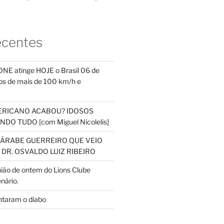
ecentes
NE atinge HOJE o Brasil 06 de
s de mais de 100 km/h e
ERICANO ACABOU? IDOSOS
DO TUDO [com Miguel Nicolelis]
S ÁRABE GUERREIRO QUE VEIO
 DR. OSVALDO LUIZ RIBEIRO
nião de ontem do Lions Clube
nário.
ntaram o diabo