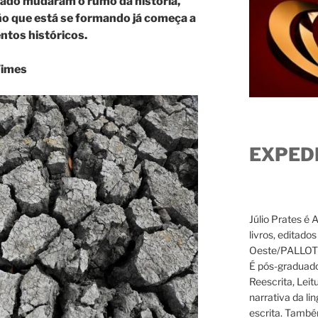
sado mudaram o rumo da história,
ño que está se formando já começa a
tos históricos.
Times
EXPED
Júlio Prates é 
livros, editado
Oeste/PALLOTTI
É pós-graduado
Reescrita, Leit
narrativa da li
escrita. També