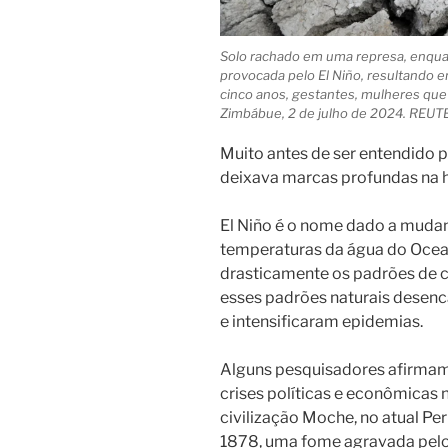
Solo rachado em uma represa, enqu
provocada pelo El Niño, resultando 
cinco anos, gestantes, mulheres qu
Zimbábue, 2 de julho de 2024. REUT
Muito antes de ser entendido p
deixava marcas profundas na
El Niño é o nome dado a mudan
temperaturas da água do Ocea
drasticamente os padrões de cl
esses padrões naturais desenc
e intensificaram epidemias.
Alguns pesquisadores afirmam 
crises políticas e econômicas 
civilização Moche, no atual Per
1878, uma fome agravada pelo