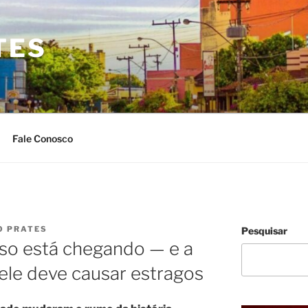
TES
Fale Conosco
O PRATES
Pesquisar
so está chegando — e a
 ele deve causar estragos