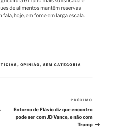
gricultura é muito mais sofisticada e
ques de alimentos mantêm reservas
 fala, hoje, em fome em larga escala.
TÍCIAS
,
OPINIÃO
,
SEM CATEGORIA
PRÓXIMO
Próximo
post
s
Entorno de Flávio diz que encontro
pode ser com JD Vance, e não com
Trump