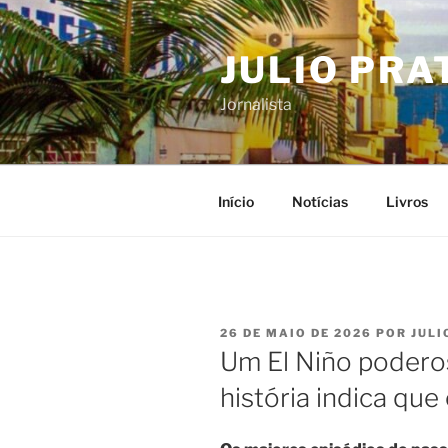
Pular
para
JULIO PRA
o
conteúdo
Jornalista
Início
Notícias
Livros
PUBLICADO
26 DE MAIO DE 2026
POR
JULI
EM
Um El Niño podero
história indica que