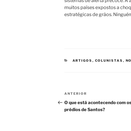
sistemas de alerta precoce. A a
muitos países expostos a cho
estratégicas de grãos. Ninguém
CATEGORIAS
ARTIGOS
,
COLUNISTAS
,
NO
Navegação
Post
ANTERIOR
de
anterior
O que está acontecendo com o
prédios de Santos?
Post