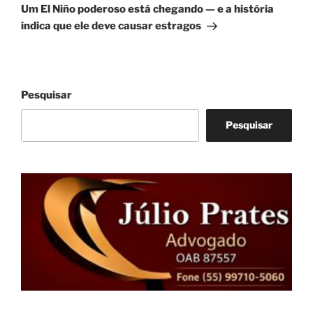
post
Um El Niño poderoso está chegando — e a história
indica que ele deve causar estragos
Pesquisar
Pesquisar