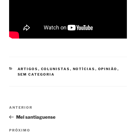
CATEGORIAS
ARTIGOS
,
COLUNISTAS
,
NOTÍCIAS
,
OPINIÃO
,
SEM CATEGORIA
Navegação
Post
ANTERIOR
de
anterior
Mel santiaguense
Post
Próximo
PRÓXIMO