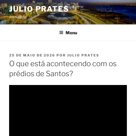
Pular
JULIO PRATES
para
Jornalista
o
conteúdo
Menu
PUBLICADO
25 DE MAIO DE 2026
POR
JULIO PRATES
EM
O que está acontecendo com os
prédios de Santos?