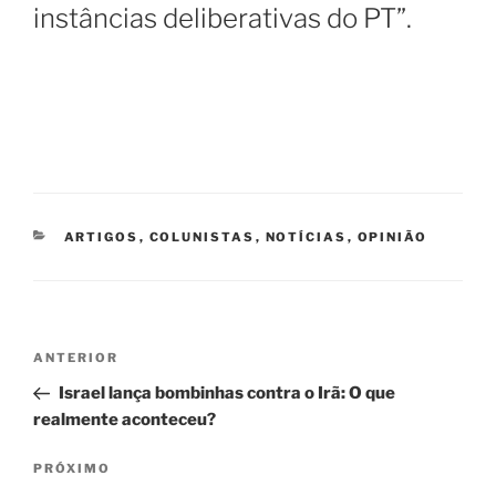
instâncias deliberativas do PT”.
CATEGORIAS
ARTIGOS
,
COLUNISTAS
,
NOTÍCIAS
,
OPINIÃO
Navegação
Post
ANTERIOR
de
anterior
Israel lança bombinhas contra o Irã: O que
Post
realmente aconteceu?
Próximo
PRÓXIMO