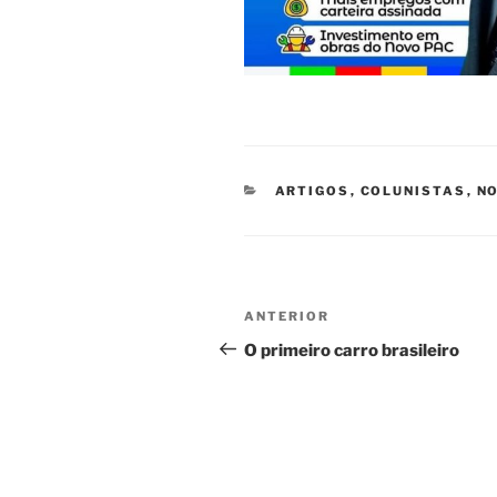
CATEGORIAS
ARTIGOS
,
COLUNISTAS
,
NO
Navegação
Post
ANTERIOR
de
anterior
O primeiro carro brasileiro
Post