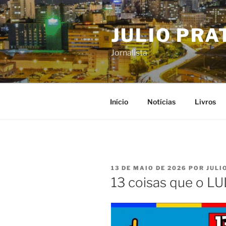
Pular
para
JULIO PRA
o
conteúdo
Jornalista
Início
Notícias
Livros
PUBLICADO
13 DE MAIO DE 2026
POR
JULI
EM
13 coisas que o LU