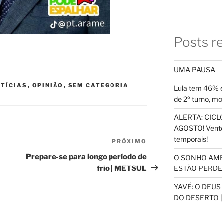
Posts r
UMA PAUSA
TÍCIAS
,
OPINIÃO
,
SEM CATEGORIA
Lula tem 46% e
de 2º turno, m
ALERTA: CICLO
AGOSTO! Vento
temporais!
PRÓXIMO
Próximo
post
Prepare-se para longo período de
O SONHO AM
frio | METSUL
ESTÃO PERDEN
YAVÉ: O DEU
DO DESERTO |