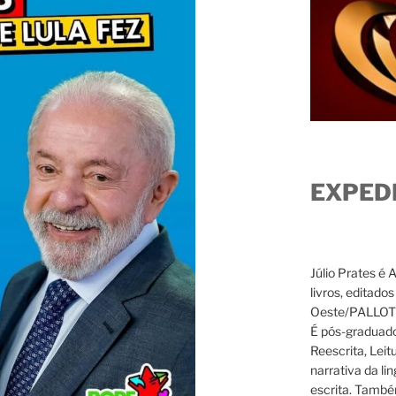
EXPED
Júlio Prates é 
livros, editado
Oeste/PALLOTTI
É pós-graduado
Reescrita, Leit
narrativa da li
escrita. També