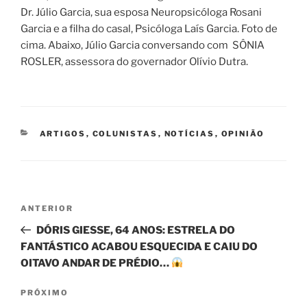
Dr. Júlio Garcia, sua esposa Neuropsicóloga Rosani
Garcia e a filha do casal, Psicóloga Laís Garcia. Foto de
cima. Abaixo, Júlio Garcia conversando com SÔNIA
ROSLER, assessora do governador Olívio Dutra.
CATEGORIAS
ARTIGOS
,
COLUNISTAS
,
NOTÍCIAS
,
OPINIÃO
Navegação
Post
ANTERIOR
de
anterior
DÓRIS GIESSE, 64 ANOS: ESTRELA DO
Post
FANTÁSTICO ACABOU ESQUECIDA E CAIU DO
OITAVO ANDAR DE PRÉDIO…
Próximo
PRÓXIMO