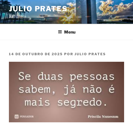
Pular
JULIO PRATES
para
Jornalista
o
conteúdo
Menu
PUBLICADO
14 DE OUTUBRO DE 2025
POR
JULIO PRATES
EM