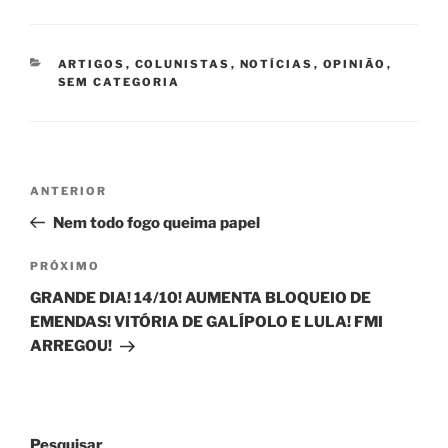
CATEGORIAS
ARTIGOS
,
COLUNISTAS
,
NOTÍCIAS
,
OPINIÃO
,
SEM CATEGORIA
Navegação
Post
ANTERIOR
de
anterior
Nem todo fogo queima papel
Post
Próximo
PRÓXIMO
post
GRANDE DIA! 14/10! AUMENTA BLOQUEIO DE
EMENDAS! VITÓRIA DE GALÍPOLO E LULA! FMI
ARREGOU!
Pesquisar