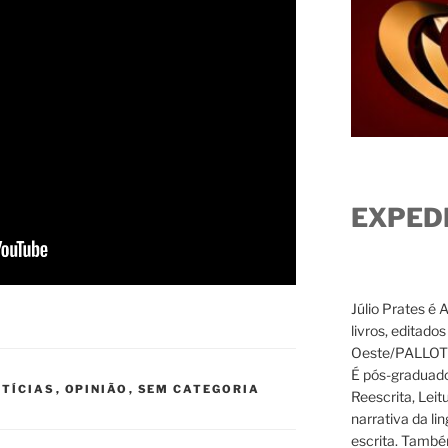
EXPED
Júlio Prates é 
livros, editado
Oeste/PALLOTTI
É pós-graduado
TÍCIAS
,
OPINIÃO
,
SEM CATEGORIA
Reescrita, Leit
narrativa da li
escrita. També