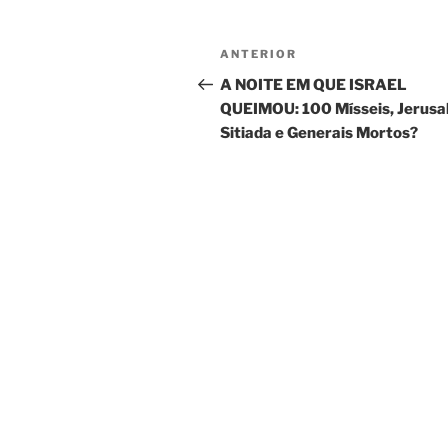
Navegação
Post
ANTERIOR
de
anterior
A NOITE EM QUE ISRAEL
QUEIMOU: 100 Mísseis, Jerus
Post
Sitiada e Generais Mortos?