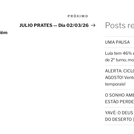
PRÓXIMO
Próximo
Posts r
post
JULIO PRATES — Dia 02/03/26
além
UMA PAUSA
Lula tem 46% e
de 2º turno, m
ALERTA: CICLO
AGOSTO! Vento
temporais!
O SONHO AM
ESTÃO PERDEN
YAVÉ: O DEU
DO DESERTO |