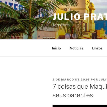
Pular
para
JULIO PRA
o
conteúdo
Jornalista
Início
Notícias
Livros
PUBLICADO
2 DE MARÇO DE 2026
POR
JUL
EM
7 coisas que Maqui
seus parentes