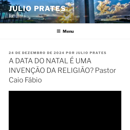
Pular
JULIO PRATES
para
Jornalista
o
conteúdo
Menu
PUBLICADO
24 DE DEZEMBRO DE 2024
POR
JULIO PRATES
EM
A DATA DO NATAL É UMA
INVENÇÃO DA RELIGIÃO? Pastor
Caio Fábio