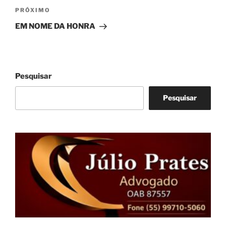
Próximo
PRÓXIMO
post
EM NOME DA HONRA
Pesquisar
Pesquisar