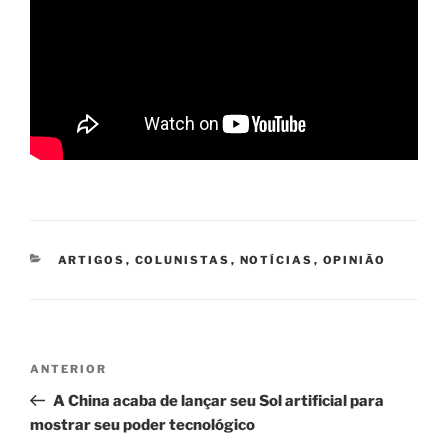
CATEGORIAS
ARTIGOS
,
COLUNISTAS
,
NOTÍCIAS
,
OPINIÃO
Navegação
Post
ANTERIOR
de
anterior
A China acaba de lançar seu Sol artificial para
Post
mostrar seu poder tecnológico