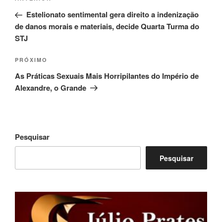
de
anterior
Estelionato sentimental gera direito a indenização
Post
de danos morais e materiais, decide Quarta Turma do
STJ
Próximo
PRÓXIMO
post
As Práticas Sexuais Mais Horripilantes do Império de
Alexandre, o Grande
Pesquisar
Pesquisar