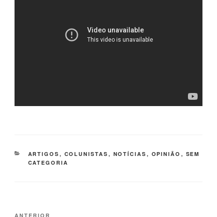
CATEGORIAS
ARTIGOS
,
COLUNISTAS
,
NOTÍCIAS
,
OPINIÃO
,
SEM
CATEGORIA
Navegação
Post
ANTERIOR