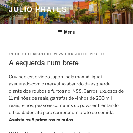
Pular
JULIO PRATES
para
Jornalista
o
conteúdo
Menu
PUBLICADO
19 DE SETEMBRO DE 2025
POR
JULIO PRATES
EM
A esquerda num brete
Ouvindo esse vídeo., agora pela manhã,fiquei
assustado com o mergulho absurdo da esquerda,
diante dos roubos e furtos no INSS. Carros luxuosos de
11 milhões de reais, garrafas de vinhos de 200 mil
reais, e nós, pessoas comuuns do povo. enfrentando
dificuldades até para comprar um prato de comida.
Assista os 5 primeiros minutos.