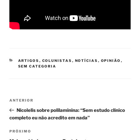
CATEGORIAS
ARTIGOS
,
COLUNISTAS
,
NOTÍCIAS
,
OPINIÃO
,
SEM CATEGORIA
Navegação
Post
ANTERIOR
de
anterior
Nicolelis sobre polilaminina: “Sem estudo clínico
Post
completo eu não acredito em nada”
Próximo
PRÓXIMO
post