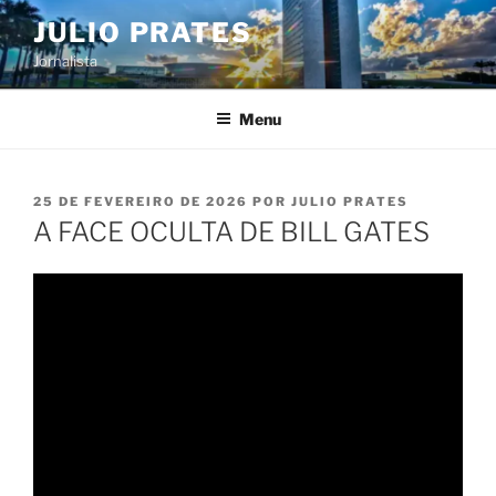
Pular
JULIO PRATES
para
Jornalista
o
conteúdo
Menu
PUBLICADO
25 DE FEVEREIRO DE 2026
POR
JULIO PRATES
EM
A FACE OCULTA DE BILL GATES