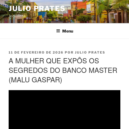
Pular
JULIO PRATES
para
Jornalista
o
conteúdo
Menu
PUBLICADO
11 DE FEVEREIRO DE 2026
POR
JULIO PRATES
EM
A MULHER QUE EXPÔS OS
SEGREDOS DO BANCO MASTER
(MALU GASPAR)