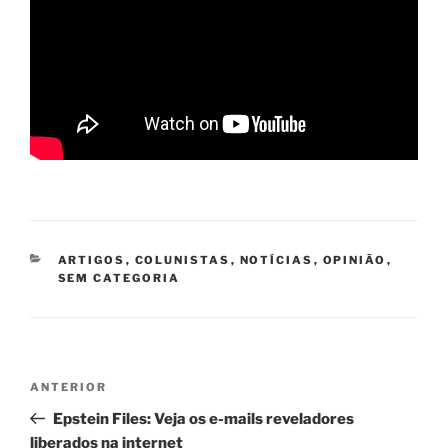
CATEGORIAS
ARTIGOS
,
COLUNISTAS
,
NOTÍCIAS
,
OPINIÃO
,
SEM CATEGORIA
Navegação
Post
ANTERIOR
de
anterior
Epstein Files: Veja os e-mails reveladores
Post
liberados na internet