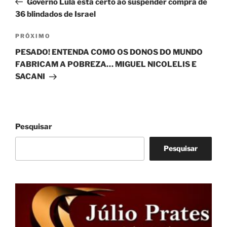
Governo Lula está certo ao suspender compra de
Post
36 blindados de Israel
Próximo
PRÓXIMO
post
PESADO! ENTENDA COMO OS DONOS DO MUNDO
FABRICAM A POBREZA… MIGUEL NICOLELIS E
SACANI
Pesquisar
Pesquisar