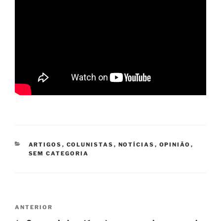
CATEGORIAS
ARTIGOS
,
COLUNISTAS
,
NOTÍCIAS
,
OPINIÃO
,
SEM CATEGORIA
Navegação
Post
ANTERIOR
de
anterior