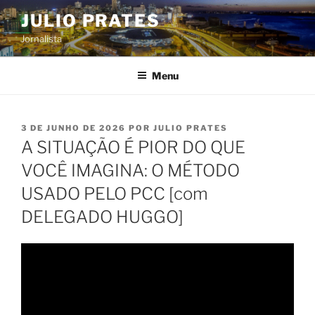
Pular
JULIO PRATES
para
Jornalista
o
conteúdo
Menu
PUBLICADO
3 DE JUNHO DE 2026
POR
JULIO PRATES
EM
A SITUAÇÃO É PIOR DO QUE
VOCÊ IMAGINA: O MÉTODO
USADO PELO PCC [com
DELEGADO HUGGO]