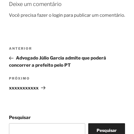
Deixe um comentário
Você precisa fazer o
login
para publicar um comentário.
Navegação
Post
ANTERIOR
de
anterior
Advogado Júlio Garcia admite que poderá
Post
concorrer a prefeito pelo PT
Próximo
PRÓXIMO
post
xxxxxxxxxxx
Pesquisar
Pesquisar