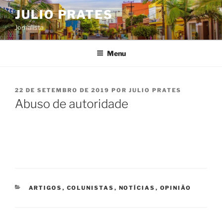
Pular
JULIO PRATES
para
Jornalista
o
conteúdo
Menu
PUBLICADO
22 DE SETEMBRO DE 2019
POR
JULIO PRATES
EM
Abuso de autoridade
CATEGORIAS
ARTIGOS
,
COLUNISTAS
,
NOTÍCIAS
,
OPINIÃO