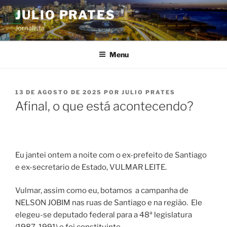
Pular
JULIO PRATES
para
Jornalista
o
conteúdo
Menu
PUBLICADO
13 DE AGOSTO DE 2025
POR
JULIO PRATES
EM
Afinal, o que está acontecendo?
Eu jantei ontem a noite com o ex-prefeito de Santiago
e ex-secretario de Estado, VULMAR LEITE.
Vulmar, assim como eu, botamos a campanha de
NELSON JOBIM nas ruas de Santiago e na região. Ele
elegeu-se deputado federal para a 48ª legislatura