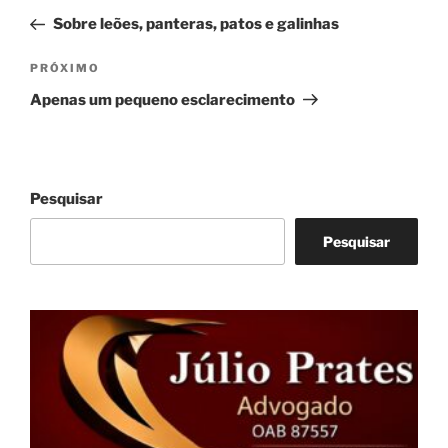
de
anterior
Sobre leões, panteras, patos e galinhas
Post
Próximo
PRÓXIMO
post
Apenas um pequeno esclarecimento
Pesquisar
Pesquisar