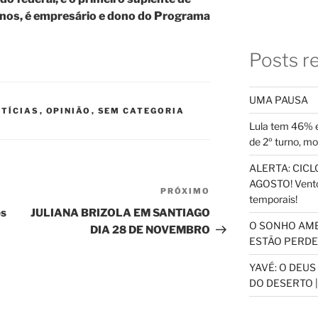
anos, é empresário e dono do Programa
Posts r
UMA PAUSA
TÍCIAS
,
OPINIÃO
,
SEM CATEGORIA
Lula tem 46% e
de 2º turno, m
ALERTA: CICLO
AGOSTO! Vento
PRÓXIMO
Próximo
temporais!
post
os
JULIANA BRIZOLA EM SANTIAGO
O SONHO AM
DIA 28 DE NOVEMBRO
ESTÃO PERDEN
YAVÉ: O DEU
DO DESERTO |