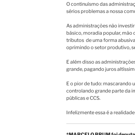
O continuísmo das administraç
sérios problemas a nossa com
As administrações não investi
básico, moradia popular, mão 
tributos de uma forma abusiva.
oprimindo o setor produtivo, se
E além disso as administraçõ
grande, pagando juros altíssim
E o pior de tudo: mascarando u
controlando grande parte da i
públicas e CCS.
Infelizmente essa é a realidad
*MARCELO BRUM foi deputado 