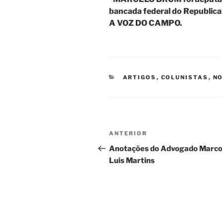
bancada federal do Republic
A VOZ DO CAMPO.
CATEGORIAS
ARTIGOS
,
COLUNISTAS
,
NO
Navegação
Post
ANTERIOR
de
anterior
Anotações do Advogado Marc
Luis Martins
Post