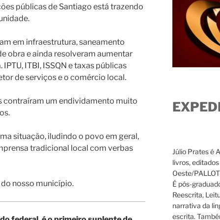
ões públicas de Santiago está trazendo
unidade.
ram em infraestrutura, saneamento
de obra e ainda resolveram aumentar
 IPTU, ITBI, ISSQN e taxas públicas
tor de serviços e o comércio local.
es contraíram um endividamento muito
EXPED
os.
ma situação, iludindo o povo em geral,
mprensa tradicional local com verbas
Júlio Prates é 
livros, editado
Oeste/PALLOTTI
e do nosso município.
É pós-graduado
Reescrita, Leit
narrativa da li
escrita. També
federal, é o primeiro suplente de