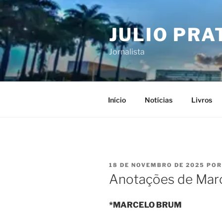
Pular
para
JULIO PRA
o
conteúdo
Jornalista
Início
Notícias
Livros
PUBLICADO
18 DE NOVEMBRO DE 2025
PO
EM
Anotações de Mar
*MARCELO BRUM