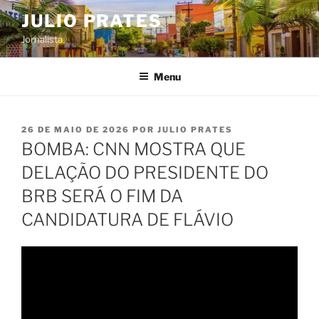
Pular
JULIO PRATES
para
Jornalista
o
conteúdo
Menu
PUBLICADO
26 DE MAIO DE 2026
POR
JULIO PRATES
EM
BOMBA: CNN MOSTRA QUE
DELAÇÃO DO PRESIDENTE DO
BRB SERÁ O FIM DA
CANDIDATURA DE FLÁVIO