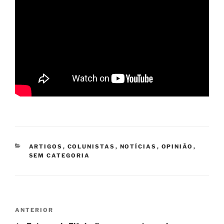
CATEGORIAS
ARTIGOS
,
COLUNISTAS
,
NOTÍCIAS
,
OPINIÃO
,
SEM CATEGORIA
Navegação
Post
ANTERIOR
de
anterior