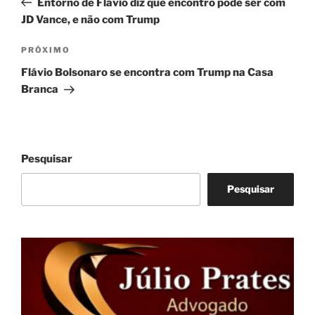
Entorno de Flávio diz que encontro pode ser com
Post
JD Vance, e não com Trump
Próximo
PRÓXIMO
post
Flávio Bolsonaro se encontra com Trump na Casa
Branca
Pesquisar
Pesquisar