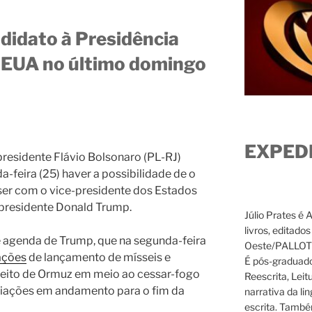
didato à Presidência
 EUA no último domingo
EXPED
presidente Flávio Bolsonaro (PL-RJ)
a-feira (25) haver a possibilidade de o
ser com o vice-presidente dos Estados
 presidente Donald Trump.
Júlio Prates é 
livros, editado
e agenda de Trump, que na segunda-feira
Oeste/PALLOTTI
ações
de lançamento de mísseis e
É pós-graduado
reito de Ormuz em meio ao cessar-fogo
Reescrita, Leit
ociações em andamento para o fim da
narrativa da li
escrita. També