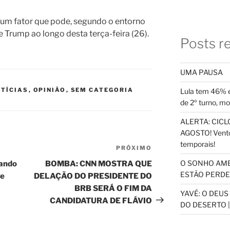
 um fator que pode, segundo o entorno
de Trump ao longo desta terça-feira (26).
Posts r
UMA PAUSA
TÍCIAS
,
OPINIÃO
,
SEM CATEGORIA
Lula tem 46% e
de 2º turno, m
ALERTA: CICLO
AGOSTO! Vento
temporais!
PRÓXIMO
Próximo
post
O SONHO AM
gando
BOMBA: CNN MOSTRA QUE
ESTÃO PERDEN
ve
DELAÇÃO DO PRESIDENTE DO
BRB SERÁ O FIM DA
YAVÉ: O DEU
CANDIDATURA DE FLÁVIO
DO DESERTO |