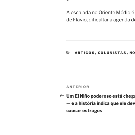
A escalada no Oriente Médio é
de Flávio, dificultar a agenda 
CATEGORIAS
ARTIGOS
,
COLUNISTAS
,
NO
Navegação
Post
ANTERIOR
de
anterior
Um El Niño poderoso está che
— e a história indica que ele de
Post
causar estragos