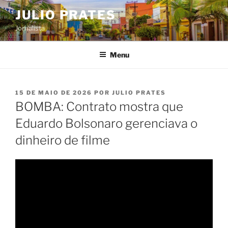
Pular
JULIO PRATES
para
Jornalista
o
conteúdo
Menu
PUBLICADO
15 DE MAIO DE 2026
POR
JULIO PRATES
EM
BOMBA: Contrato mostra que
Eduardo Bolsonaro gerenciava o
dinheiro de filme