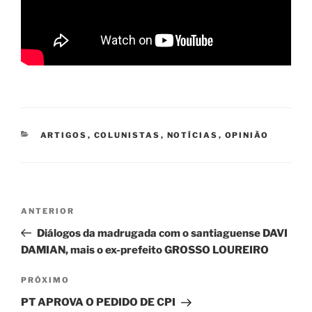
CATEGORIAS
ARTIGOS
,
COLUNISTAS
,
NOTÍCIAS
,
OPINIÃO
Navegação
Post
ANTERIOR
de
anterior
Diálogos da madrugada com o santiaguense DAVI
Post
DAMIAN, mais o ex-prefeito GROSSO LOUREIRO
Próximo
PRÓXIMO
post
PT APROVA O PEDIDO DE CPI