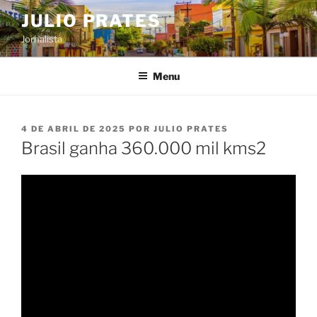
Pular
JULIO PRATES
para
Jornalista
o
conteúdo
Menu
PUBLICADO
4 DE ABRIL DE 2025
POR
JULIO PRATES
EM
Brasil ganha 360.000 mil kms2