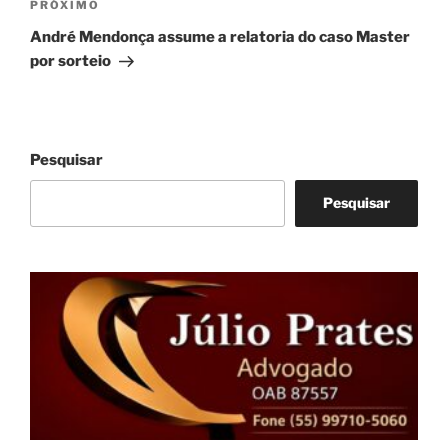
Próximo
PRÓXIMO
post
André Mendonça assume a relatoria do caso Master
por sorteio
Pesquisar
Pesquisar