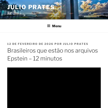
Pular
JULIO PRATES
para
Jornalista
o
conteúdo
Menu
PUBLICADO
12 DE FEVEREIRO DE 2026
POR
JULIO PRATES
EM
Brasileiros que estão nos arquivos
Epstein – 12 minutos