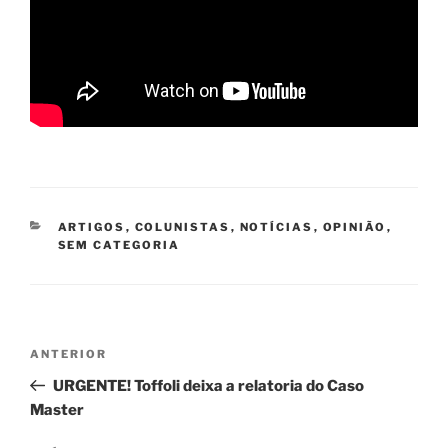
CATEGORIAS
ARTIGOS
,
COLUNISTAS
,
NOTÍCIAS
,
OPINIÃO
,
SEM CATEGORIA
Navegação
Post
ANTERIOR
de
anterior
URGENTE! Toffoli deixa a relatoria do Caso
Post
Master