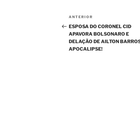
Navegação
Post
ANTERIOR
de
anterior
ESPOSA DO CORONEL CID
APAVORA BOLSONARO E
Post
DELAÇÃO DE AILTON BARROS
APOCALIPSE!