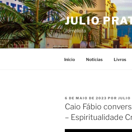
Pular
para
JULIO PRA
o
conteúdo
Jornalista
Início
Notícias
Livros
PUBLICADO
6 DE MAIO DE 2023
POR
JULIO
EM
Caio Fábio convers
– Espiritualidade C