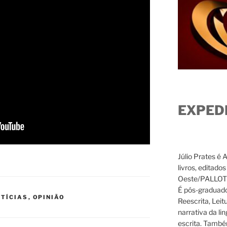
EXPED
Júlio Prates é 
livros, editado
Oeste/PALLOTTI
É pós-graduado
TÍCIAS
,
OPINIÃO
Reescrita, Leit
narrativa da li
escrita. També