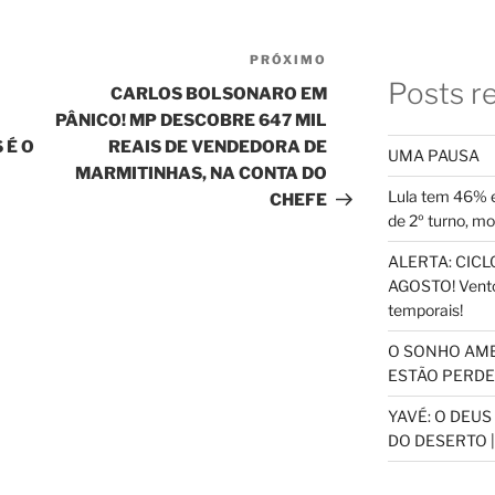
PRÓXIMO
Próximo
Posts r
post
CARLOS BOLSONARO EM
PÂNICO! MP DESCOBRE 647 MIL
 É O
REAIS DE VENDEDORA DE
UMA PAUSA
MARMITINHAS, NA CONTA DO
Lula tem 46% e
CHEFE
de 2º turno, m
ALERTA: CICLO
AGOSTO! Vento
temporais!
O SONHO AM
ESTÃO PERDEN
YAVÉ: O DEU
DO DESERTO |