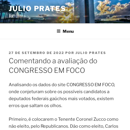
Pular
JULIO PRATES
para
Jornalista
o
conteúdo
Menu
PUBLICADO
27 DE SETEMBRO DE 2022
POR
JULIO PRATES
EM
Comentando a avaliação do
CONGRESSO EM FOCO
Analisando os dados do site CONGRESSO EM FOCO,
onde conjeturam sobre os possíveis candidatos a
deputados federais gaúchos mais votados, existem
erros que saltam os olhos.
Primeiro, é colocarem o Tenente Coronel Zucco como
não eleito, pelo Republicanos. Dão como eleito, Carlos