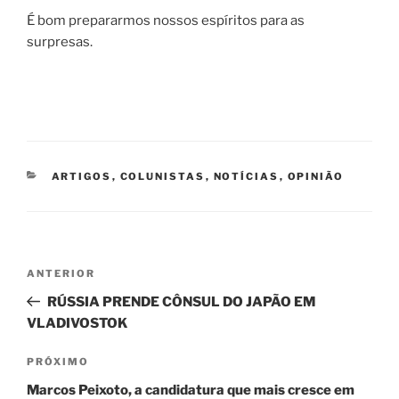
É bom prepararmos nossos espíritos para as
surpresas.
CATEGORIAS
ARTIGOS
,
COLUNISTAS
,
NOTÍCIAS
,
OPINIÃO
Navegação
Post
ANTERIOR
de
anterior
RÚSSIA PRENDE CÔNSUL DO JAPÃO EM
Post
VLADIVOSTOK
Próximo
PRÓXIMO
post
Marcos Peixoto, a candidatura que mais cresce em