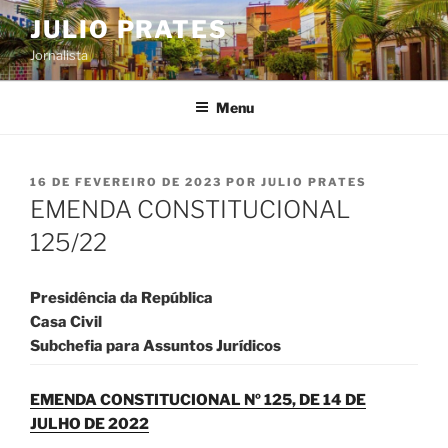
Pular
JULIO PRATES
para
Jornalista
o
conteúdo
Menu
PUBLICADO
16 DE FEVEREIRO DE 2023
POR
JULIO PRATES
EM
EMENDA CONSTITUCIONAL
125/22
Presidência da República
Casa Civil
Subchefia para Assuntos Jurídicos
EMENDA CONSTITUCIONAL Nº 125, DE 14 DE
JULHO DE 2022