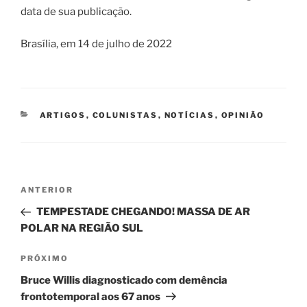
data de sua publicação.
Brasília, em 14 de julho de 2022
CATEGORIAS
ARTIGOS
,
COLUNISTAS
,
NOTÍCIAS
,
OPINIÃO
Navegação
Post
ANTERIOR
de
anterior
TEMPESTADE CHEGANDO! MASSA DE AR
Post
POLAR NA REGIÃO SUL
Próximo
PRÓXIMO
post
Bruce Willis diagnosticado com demência
frontotemporal aos 67 anos