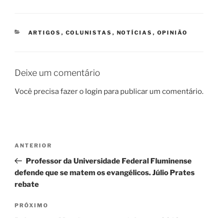
CATEGORIAS
ARTIGOS
,
COLUNISTAS
,
NOTÍCIAS
,
OPINIÃO
Deixe um comentário
Você precisa fazer o
login
para publicar um comentário.
Navegação
Post
ANTERIOR
de
anterior
Professor da Universidade Federal Fluminense
Post
defende que se matem os evangélicos. Júlio Prates
rebate
Próximo
PRÓXIMO