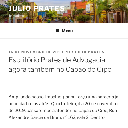
Pular
JULIO PRATES
para
Jornalista
o
conteúdo
Menu
PUBLICADO
16 DE NOVEMBRO DE 2019
POR
JULIO PRATES
EM
Escritório Prates de Advogacia
agora também no Capão do Cipó
Ampliando nosso trabalho, ganha força uma parceria já
anunciada dias atrás. Quarta-feira, dia 20 de novembro
de 2019, passaremos a atender no Capão do Cipó, Rua
Alexandre Garcia de Brum, nº 162, sala 2, Centro.