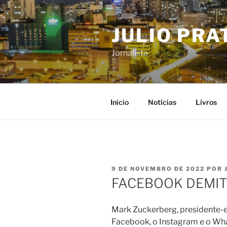
Pular
para
JULIO PRA
o
conteúdo
Jornalista
Início
Notícias
Livros
PUBLICADO
9 DE NOVEMBRO DE 2022
POR
EM
FACEBOOK DEMITE
Mark Zuckerberg, presidente-e
Facebook, o Instagram e o Wh