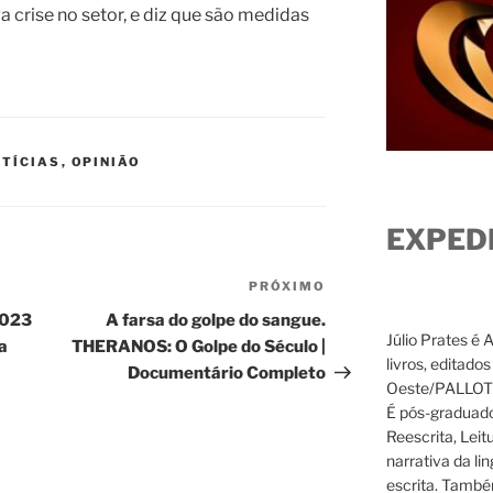
a crise no setor, e diz que são medidas
TÍCIAS
,
OPINIÃO
EXPED
PRÓXIMO
Próximo
post
2023
A farsa do golpe do sangue.
Júlio Prates é 
a
THERANOS: O Golpe do Século |
livros, editado
Documentário Completo
Oeste/PALLOTTI
É pós-graduado
Reescrita, Leit
narrativa da li
escrita. També