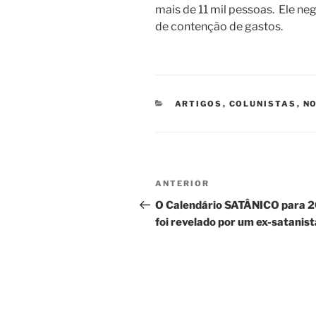
mais de 11 mil pessoas. Ele neg
de contenção de gastos.
CATEGORIAS
ARTIGOS
,
COLUNISTAS
,
NO
Navegação
Post
ANTERIOR
de
anterior
O Calendário SATÂNICO para 
foi revelado por um ex-satanist
Post