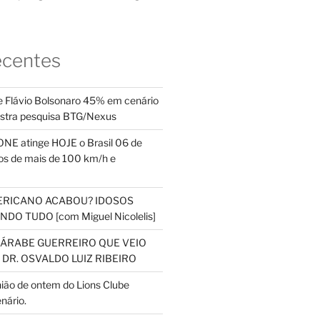
ecentes
 Flávio Bolsonaro 45% em cenário
ostra pesquisa BTG/Nexus
NE atinge HOJE o Brasil 06 de
s de mais de 100 km/h e
ERICANO ACABOU? IDOSOS
DO TUDO [com Miguel Nicolelis]
S ÁRABE GUERREIRO QUE VEIO
 DR. OSVALDO LUIZ RIBEIRO
nião de ontem do Lions Clube
nário.