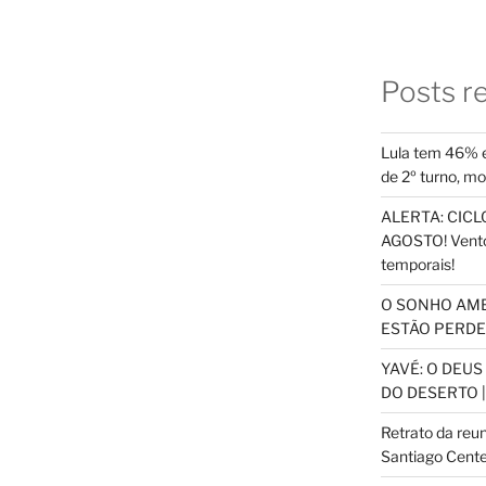
Posts r
Lula tem 46% e
de 2º turno, m
ALERTA: CICLO
AGOSTO! Vento
temporais!
O SONHO AM
ESTÃO PERDEN
YAVÉ: O DEU
DO DESERTO |
Retrato da reu
Santiago Cente