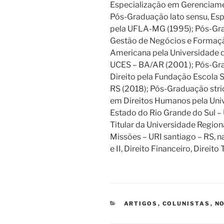
Especialização em Gerenciam
Pós-Graduação lato sensu, Esp
pela UFLA-MG (1995); Pós-Gra
Gestão de Negócios e Formação
Americana pela Universidade d
UCES – BA/AR (2001 ); Pós-Gr
Direito pela Fundação Escola S
RS (2018); Pós-Graduação str
em Direitos Humanos pela Uni
Estado do Rio Grande do Sul – 
Titular da Universidade Region
Missões – URI santiago – RS, na
e II, Direito Financeiro, Direit
CATEGORIAS
ARTIGOS
,
COLUNISTAS
,
NO