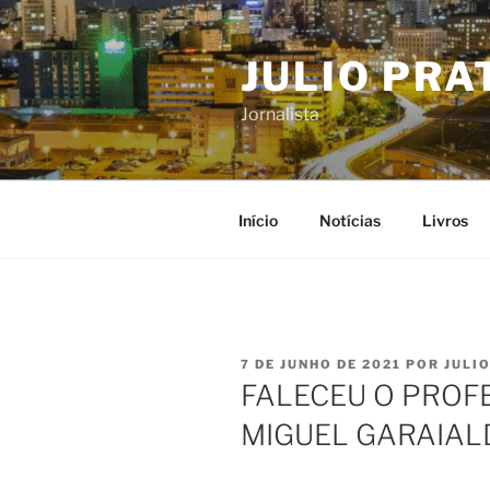
Pular
para
JULIO PRA
o
conteúdo
Jornalista
Início
Notícias
Livros
PUBLICADO
7 DE JUNHO DE 2021
POR
JULI
EM
FALECEU O PROF
MIGUEL GARAIALD