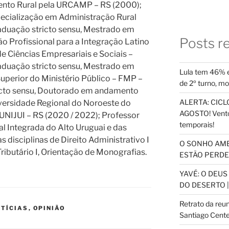
ento Rural pela URCAMP – RS (2000);
ecialização em Administração Rural
duação stricto sensu, Mestrado em
Posts r
 Profissional para a Integração Latino
e Ciências Empresariais e Sociais –
aduação stricto sensu, Mestrado em
Lula tem 46% e
uperior do Ministério Público – FMP –
de 2º turno, m
icto sensu, Doutorado em andamento
ALERTA: CICLO
versidade Regional do Noroeste do
AGOSTO! Vento
UNIJUI – RS (2020 / 2022); Professor
temporais!
al Integrada do Alto Uruguai e das
s disciplinas de Direito Administrativo I
O SONHO AM
o Tributário I, Orientação de Monografias.
ESTÃO PERDEN
YAVÉ: O DEU
DO DESERTO |
Retrato da reu
TÍCIAS
,
OPINIÃO
Santiago Cente