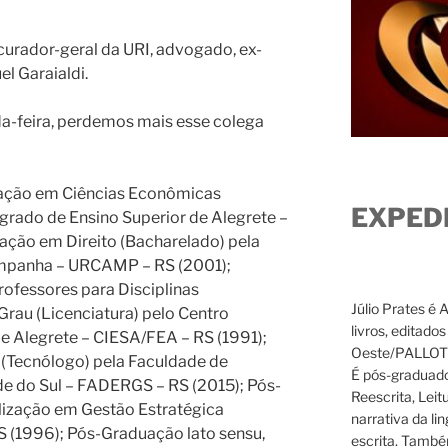
curador-geral da URI, advogado, ex-
l Garaialdi.
da-feira, perdemos mais esse colega
uação em Ciências Econômicas
EXPED
grado de Ensino Superior de Alegrete –
ação em Direito (Bacharelado) pela
ampanha – URCAMP – RS (2001);
fessores para Disciplinas
Júlio Prates é 
Grau (Licenciatura) pelo Centro
livros, editado
de Alegrete – CIESA/FEA – RS (1991);
Oeste/PALLOTTI
(Tecnólogo) pela Faculdade de
É pós-graduado
e do Sul – FADERGS – RS (2015); Pós-
Reescrita, Leit
lização em Gestão Estratégica
narrativa da li
 (1996); Pós-Graduação lato sensu,
escrita. També