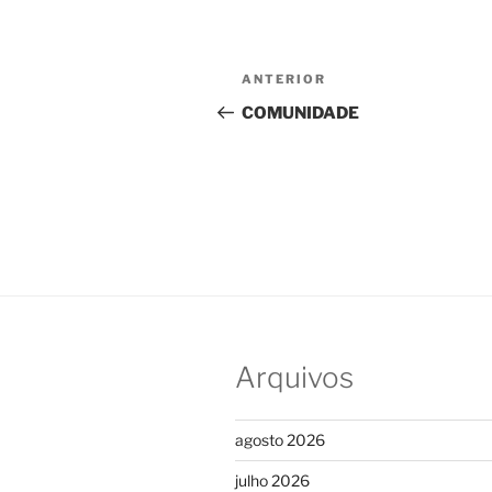
Navegação
Post
ANTERIOR
de
anterior
COMUNIDADE
Post
Arquivos
agosto 2026
julho 2026