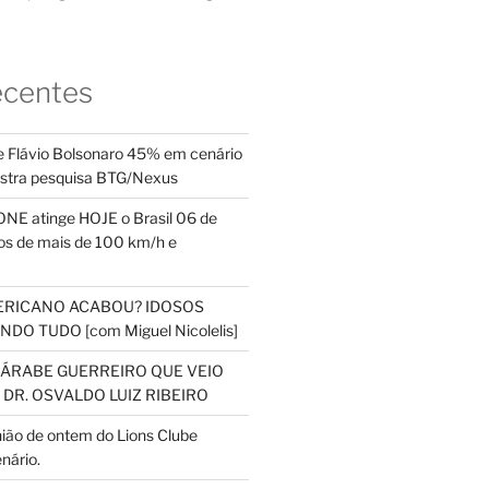
ecentes
 Flávio Bolsonaro 45% em cenário
ostra pesquisa BTG/Nexus
NE atinge HOJE o Brasil 06 de
s de mais de 100 km/h e
ERICANO ACABOU? IDOSOS
DO TUDO [com Miguel Nicolelis]
S ÁRABE GUERREIRO QUE VEIO
 DR. OSVALDO LUIZ RIBEIRO
nião de ontem do Lions Clube
nário.